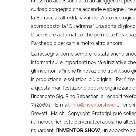
utilissimo accessorio atto ad alleggerire il peso
curioso congegno che accende e spegne il televi
la Borraccia raffredda vivande; l’Auto ecologic
sovrapposto; la “Quadrama”, una sorta di gioco
Discensore automatico che permette l’evacuazion
Parcheggio per cani e molto altro ancora.
La rassegna, come sempre, è stata anche un’oc
informati sulle importanti novità e iniziative che
gli inventori, affinché l’innovazione trovi il su
in produzione le soluzioni più originali. Per fin
a questa manifestazione oppure organizzare qu
l'incaricato Sig. Rino Sebastiani ai recapiti telef
7420601 - E-mail:
info@inventorshow.it
. Per ch
Brevetti, Marchi, Copyright, Prototipi, può colle
numerose richieste pervenuteci abbiamo allestito,
riguardanti l'
INVENTOR SHOW
, un apposito 