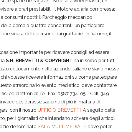
 sulle spalle dei ragazzi; “Stop alla videomania”, un
sore a orari prestabiliti; il Motore ad aria compressa;
a a consumi ridotti; il Parcheggio meccanico
 della dama a quattro concorrenti; un particolare
e sicura delle persone dai grattacieli in fiamme; il
casione importante per ricevere consigli ed essere
 la
S.R. BREVETTI & COPYRIGHT
ha in serbo per tutti
o giusto collocamento nelle aziende italiane e siano messe
ire, chi volesse ricevere informazioni su come partecipare
esto straordinario evento mediatico, deve contattare
onici ed elettronici: Tel. Fax. 0587 734105 - Cell. 349
i invece desiderasse saperne di più in materia di
garsi con il nostro
UFFICIO BREVETTI
. A seguito delle
 per i giornalisti che intendano scrivere degli articoli
spazio denominato
SALA MULTIMEDIALE
dove poter