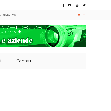
O: 0587 734105 - 349 7420601
i
Contatti