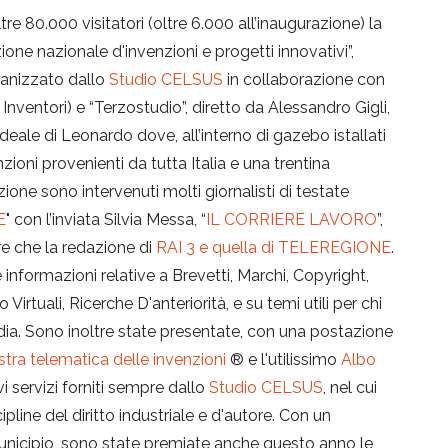
re 80.000 visitatori (oltre 6.000 all’inaugurazione) la
zione nazionale d'invenzioni e progetti innovativi”,
rganizzato dallo
Studio CELSUS
in collaborazione con
Inventori) e “Terzostudio”, diretto da Alessandro Gigli,
deale di Leonardo dove, all’interno di gazebo istallati
oni provenienti da tutta Italia e una trentina
ione sono intervenuti molti giornalisti di testate
E
" con l’inviata Silvia Messa, “
IL CORRIERE LAVORO
”,
tre che la redazione di
RAI 3 e quella di TELEREGIONE
.
 informazioni relative a Brevetti, Marchi, Copyright,
 Virtuali, Ricerche D'anteriorità, e su temi utili per chi
dia. Sono inoltre state presentate, con una postazione
tra telematica delle invenzioni
® e l'utilissimo
Albo
i servizi forniti sempre dallo
Studio CELSUS
, nel cui
ipline del diritto industriale e d'autore. Con un
 municipio, sono state premiate anche questo anno le