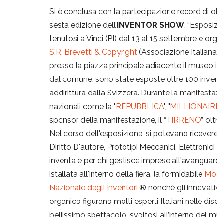
Si è conclusa con la partecipazione record di olt
sesta edizione dell’
INVENTOR SHOW
, “Esposi
tenutosi a Vinci (PI) dal 13 al 15 settembre e o
S.R. Brevetti & Copyright
(Associazione Italiana 
presso la piazza principale adiacente il museo i
dal comune, sono state esposte oltre 100 invenzi
addirittura dalla Svizzera. Durante la manifestaz
nazionali come la "
REPUBBLICA
", "
MILLIONAIR
sponsor della manifestazione, il “
TIRRENO
” ol
Nel corso dell'esposizione, si potevano ricevere
Diritto D'autore, Prototipi Meccanici, Elettronici o
inventa e per chi gestisce imprese all'avanguar
istallata all'interno della fiera, la formidabile
Mos
Nazionale degli Inventori
® nonché gli innovativ
organico figurano molti esperti Italiani nelle disc
bellissimo spettacolo, svoltosi all’interno del