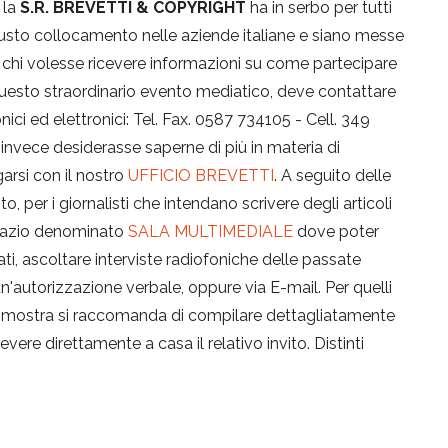
 la
S.R. BREVETTI & COPYRIGHT
ha in serbo per tutti
o giusto collocamento nelle aziende italiane e siano messe
ire, chi volesse ricevere informazioni su come partecipare
esto straordinario evento mediatico, deve contattare
onici ed elettronici: Tel. Fax. 0587 734105 - Cell. 349
i invece desiderasse saperne di più in materia di
garsi con il nostro
UFFICIO BREVETTI
. A seguito delle
 per i giornalisti che intendano scrivere degli articoli
spazio denominato
SALA MULTIMEDIALE
dove poter
mati, ascoltare interviste radiofoniche delle passate
 un'autorizzazione verbale, oppure via E-mail. Per quelli
ima mostra si raccomanda di compilare dettagliatamente
evere direttamente a casa il relativo invito. Distinti