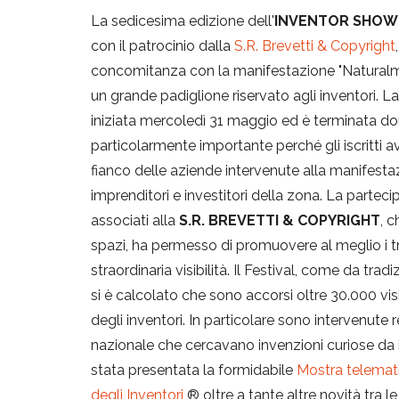
La sedicesima edizione dell'
INVENTOR SHOW
con il patrocinio dalla
S.R. Brevetti & Copyright
concomitanza con la manifestazione "Naturalment
un grande padiglione riservato agli inventori. L
iniziata mercoledì 31 maggio ed è terminata do
particolarmente importante perché gli iscritti 
fianco delle aziende intervenute alla manifesta
imprenditori e investitori della zona. La parte
associati alla
S.R. BREVETTI & COPYRIGHT
, 
spazi, ha permesso di promuovere al meglio i tr
straordinaria visibilità. Il Festival, come da tr
si è calcolato che sono accorsi oltre 30.000 visi
degli inventori. In particolare sono intervenute 
nazionale che cercavano invenzioni curiose da 
stata presentata la formidabile
Mostra telemati
degli Inventori
® oltre a tante altre novità tra l