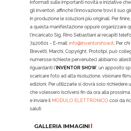
informati sulle importanti novità e iniziative che
gli inventori, affinché l’innovazione trovi il su
in produzione le soluzioni più originali. Per fin
a questa manifestazione oppure organizzare qu
l'incaricato Sig. Rino Sebastiani ai recapiti telef
7420601 - E-mail:
info@inventorshow.it
. Per ch
Brevetti, Marchi, Copyright, Prototipi, può colle
numerose richieste pervenuteci abbiamo allestito,
riguardanti l'
INVENTOR SHOW
, un apposito 
scaricare foto ad alta risoluzione, visionare fil
edizioni. Per utilizzarle si dovrà solo richiedere
che volessero iscriversi fin da ora alla pross
e inviare il
MODULO ELETTRONICO
così da ric
saluti
GALLERIA IMMAGINI