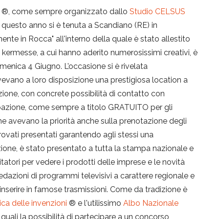
®, come sempre organizzato dallo
Studio CELSUS
, questo anno si è tenuta a Scandiano (RE) in
e in Rocca" all'interno della quale è stato allestito
a kermesse, a cui hanno aderito numerosissimi creativi, è
menica 4 Giugno. L’occasione si è rivelata
avevano a loro disposizione una prestigiosa location a
zione, con concrete possibilità di contatto con
cipazione, come sempre a titolo GRATUITO per gli
che avevano la priorità anche sulla prenotazione degli
ovati presentati garantendo agli stessi una
adizione, è stato presentato a tutta la stampa nazionale e
tatori per vedere i prodotti delle imprese e le novità
redazioni di programmi televisivi a carattere regionale e
inserire in famose trasmissioni. Come da tradizione è
ca delle invenzioni
® e l'utilissimo
Albo Nazionale
e quali la possibilità di partecipare a un concorso