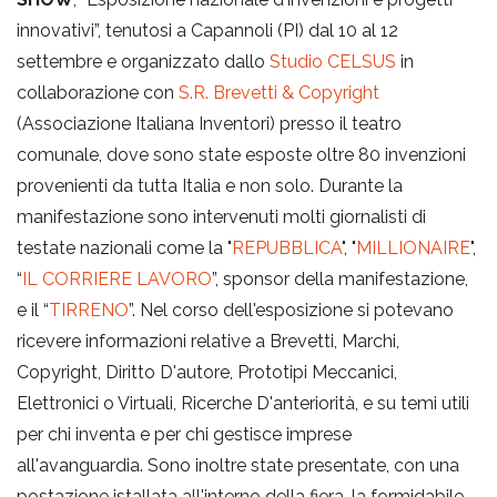
innovativi”, tenutosi a Capannoli (PI) dal 10 al 12
i
settembre e organizzato dallo
Studio CELSUS
in
collaborazione con
S.R. Brevetti & Copyright
g
(Associazione Italiana Inventori) presso il teatro
comunale, dove sono state esposte oltre 80 invenzioni
provenienti da tutta Italia e non solo. Durante la
a
manifestazione sono intervenuti molti giornalisti di
testate nazionali come la "
REPUBBLICA
", "
MILLIONAIRE
",
t
“
IL CORRIERE LAVORO
”, sponsor della manifestazione,
e il “
TIRRENO
”. Nel corso dell'esposizione si potevano
i
ricevere informazioni relative a Brevetti, Marchi,
Copyright, Diritto D'autore, Prototipi Meccanici,
Elettronici o Virtuali, Ricerche D'anteriorità, e su temi utili
o
per chi inventa e per chi gestisce imprese
all'avanguardia. Sono inoltre state presentate, con una
n
postazione istallata all'interno della fiera, la formidabile