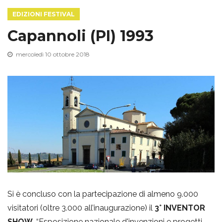
EDIZIONI FESTIVAL
g
Capannoli (PI) 1993
g
mercoledì 10 ottobre 2018
l
e
n
a
Si è concluso con la partecipazione di almeno 9.000
visitatori (oltre 3.000 all’inaugurazione) il
3° INVENTOR
v
SHOW
, “Esposizione nazionale d'invenzioni e progetti