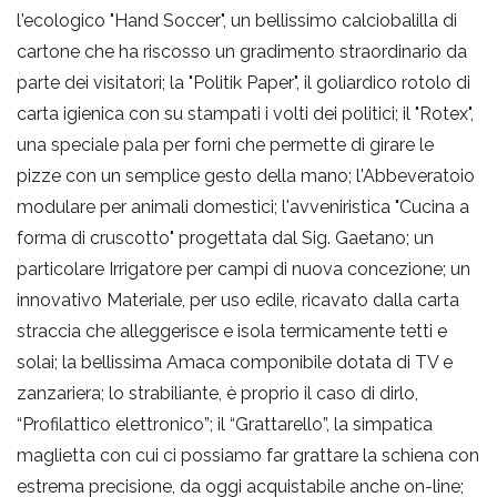
l'ecologico "Hand Soccer", un bellissimo calciobalilla di
cartone che ha riscosso un gradimento straordinario da
parte dei visitatori; la "Politik Paper", il goliardico rotolo di
carta igienica con su stampati i volti dei politici; il "Rotex",
una speciale pala per forni che permette di girare le
pizze con un semplice gesto della mano; l'Abbeveratoio
modulare per animali domestici; l'avveniristica "Cucina a
forma di cruscotto" progettata dal Sig. Gaetano; un
particolare Irrigatore per campi di nuova concezione; un
innovativo Materiale, per uso edile, ricavato dalla carta
straccia che alleggerisce e isola termicamente tetti e
solai; la bellissima Amaca componibile dotata di TV e
zanzariera; lo strabiliante, è proprio il caso di dirlo,
“Profilattico elettronico”; il “Grattarello”, la simpatica
maglietta con cui ci possiamo far grattare la schiena con
estrema precisione, da oggi acquistabile anche on-line;