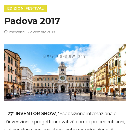
EDIZIONI FESTIVAL
g
Padova 2017
g
mercoledì 12 dicembre 2018
l
e
n
a
Il
27° INVENTOR SHOW
, “Esposizione internazionale
d'invenzioni e progetti innovativi”, come i precedenti anni,
v
si è concluso con una strabiliante partecipazione di