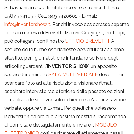
Sebastiani ai recapiti telefonici ed elettronici: Tel. Fax.
0587 734105 - Cell. 349 7420601 - E-mail:
info@inventorshow.it
. Per chi invece desiderasse saperne
di più in materia di Brevetti, Marchi, Copyright, Prototipi,
può collegarsi con il nostro
UFFICIO BREVETTI
. A
seguito delle numerose richieste pervenuteci abbiamo
allestito, per i giornalisti che intendano scrivere degli
articoli riguardanti l'
INVENTOR SHOW
, un apposito
spazio denominato
SALA MULTIMEDIALE
dove poter
scaricare foto ad alta risoluzione, visionare filmati,
ascoltare interviste radiofoniche delle passate edizioni.
Per utilizzarle si dovrà solo richiedere un'autorizzazione
verbale, oppure via E-mail. Per quelli che volessero
iscriversi fin da ora alla prossima mostra si raccomanda
di compilare dettagliatamente e inviare il
MODULO
ELETTRONICO
così da ricevere direttamente a casa il