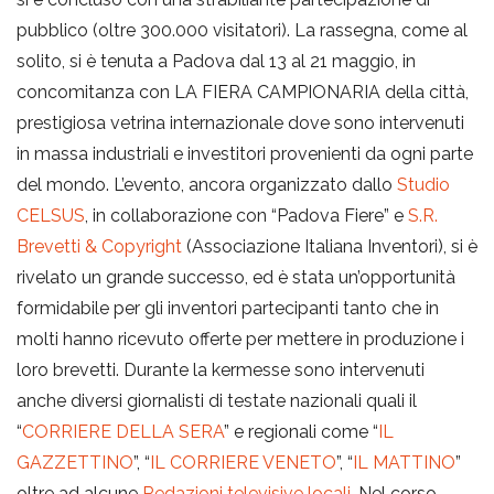
pubblico (oltre 300.000 visitatori). La rassegna, come al
i
solito, si è tenuta a Padova dal 13 al 21 maggio, in
concomitanza con LA FIERA CAMPIONARIA della città,
g
prestigiosa vetrina internazionale dove sono intervenuti
in massa industriali e investitori provenienti da ogni parte
del mondo. L’evento, ancora organizzato dallo
Studio
a
CELSUS
, in collaborazione con “Padova Fiere” e
S.R.
Brevetti & Copyright
(Associazione Italiana Inventori), si è
t
rivelato un grande successo, ed è stata un’opportunità
formidabile per gli inventori partecipanti tanto che in
i
molti hanno ricevuto offerte per mettere in produzione i
loro brevetti. Durante la kermesse sono intervenuti
anche diversi giornalisti di testate nazionali quali il
o
“
CORRIERE DELLA SERA
” e regionali come “
IL
GAZZETTINO
”, “
IL CORRIERE VENETO
”, “
IL MATTINO
”
n
oltre ad alcune
Redazioni televisive locali
. Nel corso