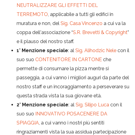
NEUTRALIZZARE GLI EFFETTI DEL
TERREMOTO
, applicabile a tutti gli edifici in
muratura e non, del
Sig. Casa Vincenzo
a cui va la
coppa dell'associazione “
S.R. Brevetti & Copyright
”
e il plauso del nostro staff.
1° Menzione speciale
: al
Sig. Alihodzic Nele
con il
suo suo
CONTENITORE IN CARTONE
che
permette di consumare la pizza mentre si
passeggia, a cui vanno i migliori auguri da parte del
nostro staff e un incoraggiamento a perseverare su
questa strada vista la sua giovane età.
2° Menzione speciale
: al
Sig. Silipo Luca
con il
suo suo
INNOVATIVO POSACENERE DA
SPIAGGIA
, a cui vanno i nostri più sentiti
ringraziamenti vista la sua assidua partecipazione