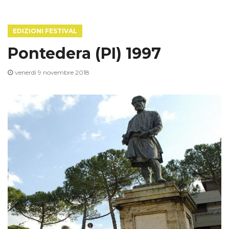
g
EDIZIONI FESTIVAL
Pontedera (PI) 1997
g
venerdì 9 novembre 2018
l
e
n
a
v